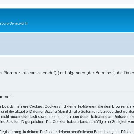
gsburg-Donauwörth
ttps://forum.zusi-team-sued.de“) (im Folgenden „der Betreiber“) die D
ammelt:
s Boards mehrere Cookies. Cookies sind kleine Textdateien, die dein Browser als
 sind die aktuelle ID deiner Sitzung (damit dir alle Seitenaufrufe zugeordnet werd
u nicht angemeldet bist) sowie Informationen über deine Teilnahme an Umfragen (s
eine Session-ID gespeichert. Die Cookies haben standardmäßig eine Gültigkeit von 
Registrierung, in deinem Profil oder deinem persönlichem Bereich angibst. Für di