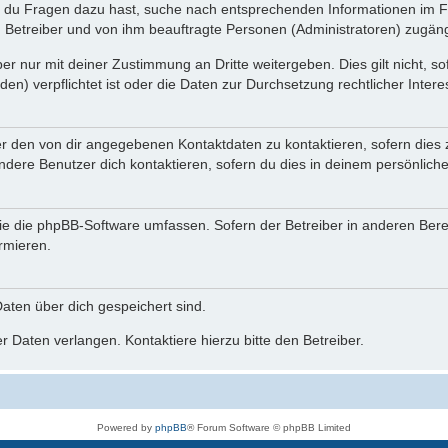
n du Fragen dazu hast, suche nach entsprechenden Informationen im Fo
n Betreiber und von ihm beauftragte Personen (Administratoren) zugäng
r nur mit deiner Zustimmung an Dritte weitergeben. Dies gilt nicht, s
n) verpflichtet ist oder die Daten zur Durchsetzung rechtlicher Interes
er den von dir angegebenen Kontaktdaten zu kontaktieren, sofern dies 
andere Benutzer dich kontaktieren, sofern du dies in deinem persönliche
, die die phpBB-Software umfassen. Sofern der Betreiber in anderen Be
ormieren.
 Daten über dich gespeichert sind.
 Daten verlangen. Kontaktiere hierzu bitte den Betreiber.
Powered by
phpBB
® Forum Software © phpBB Limited
Deutsche Übersetzung durch
phpBB.de