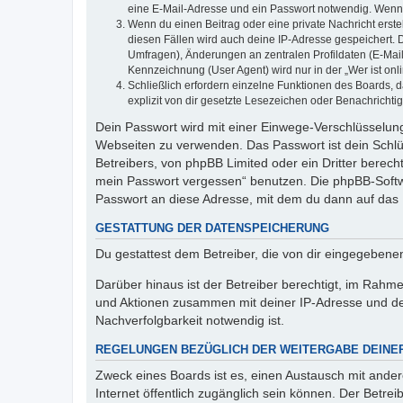
eine E-Mail-Adresse und ein Passwort notwendig. Wenn du
Wenn du einen Beitrag oder eine private Nachricht erste
diesen Fällen wird auch deine IP-Adresse gespeichert. 
Umfragen), Änderungen an zentralen Profildaten (E-Mai
Kennzeichnung (User Agent) wird nur in der „Wer ist onl
Schließlich erfordern einzelne Funktionen des Boards,
explizit von dir gesetzte Lesezeichen oder Benachrichti
Dein Passwort wird mit einer Einwege-Verschlüsselung 
Webseiten zu verwenden. Das Passwort ist dein Schlü
Betreibers, von phpBB Limited oder ein Dritter berec
mein Passwort vergessen“ benutzen. Die phpBB-Softw
Passwort an diese Adresse, mit dem du dann auf das 
GESTATTUNG DER DATENSPEICHERUNG
Du gestattest dem Betreiber, die von dir eingegeben
Darüber hinaus ist der Betreiber berechtigt, im Rahm
und Aktionen zusammen mit deiner IP-Adresse und de
Nachverfolgbarkeit notwendig ist.
REGELUNGEN BEZÜGLICH DER WEITERGABE DEINE
Zweck eines Boards ist es, einen Austausch mit andere
Internet öffentlich zugänglich sein können. Der Betrei