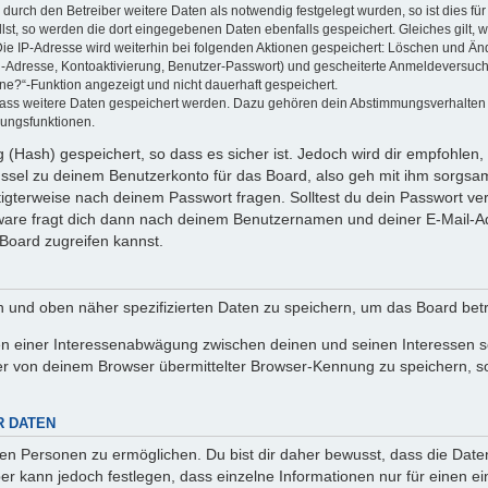
rch den Betreiber weitere Daten als notwendig festgelegt wurden, so ist dies für 
llst, so werden die dort eingegebenen Daten ebenfalls gespeichert. Gleiches gilt, 
Die IP-Adresse wird weiterhin bei folgenden Aktionen gespeichert: Löschen und Än
l-Adresse, Kontoaktivierung, Benutzer-Passwort) und gescheiterte Anmeldeversuch
ine?“-Funktion angezeigt und nicht dauerhaft gespeichert.
 dass weitere Daten gespeichert werden. Dazu gehören dein Abstimmungsverhalten
gungsfunktionen.
(Hash) gespeichert, so dass es sicher ist. Jedoch wird dir empfohlen, 
ssel zu deinem Benutzerkonto für das Board, also geh mit ihm sorgsam
htigterweise nach deinem Passwort fragen. Solltest du dein Passwort v
are fragt dich dann nach deinem Benutzernamen und deiner E-Mail-Ad
Board zugreifen kannst.
en und oben näher spezifizierten Daten zu speichern, um das Board bet
en einer Interessenabwägung zwischen deinen und seinen Interessen sow
r von deinem Browser übermittelter Browser-Kennung zu speichern, so
R DATEN
n Personen zu ermöglichen. Du bist dir daher bewusst, dass die Daten d
ber kann jedoch festlegen, dass einzelne Informationen nur für einen ei