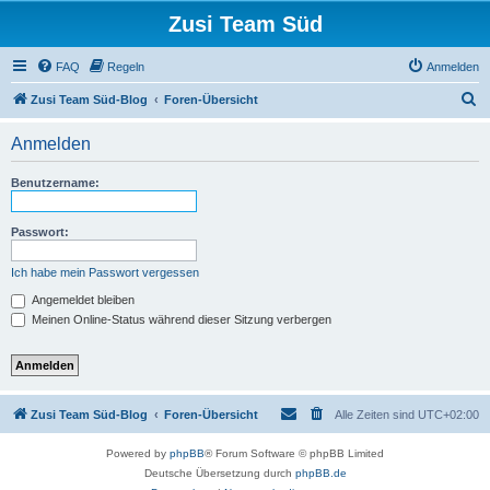
Zusi Team Süd
FAQ
Regeln
Anmelden
S
Zusi Team Süd-Blog
Foren-Übersicht
u
Anmelden
c
h
Benutzername:
e
Passwort:
Ich habe mein Passwort vergessen
Angemeldet bleiben
Meinen Online-Status während dieser Sitzung verbergen
Zusi Team Süd-Blog
Foren-Übersicht
Alle Zeiten sind
UTC+02:00
Powered by
phpBB
® Forum Software © phpBB Limited
Deutsche Übersetzung durch
phpBB.de