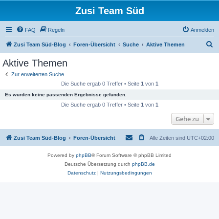
Zusi Team Süd
FAQ
Regeln
Anmelden
S
Zusi Team Süd-Blog
Foren-Übersicht
Suche
Aktive Themen
u
Aktive Themen
c
Zur erweiterten Suche
h
Die Suche ergab 0 Treffer • Seite
1
von
1
e
Es wurden keine passenden Ergebnisse gefunden.
Die Suche ergab 0 Treffer • Seite
1
von
1
Gehe zu
Zusi Team Süd-Blog
Foren-Übersicht
Alle Zeiten sind
UTC+02:00
Powered by
phpBB
® Forum Software © phpBB Limited
Deutsche Übersetzung durch
phpBB.de
Datenschutz
|
Nutzungsbedingungen