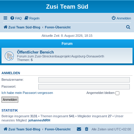
Zusi Team Süd
FAQ
Regeln
Anmelden
S
Zusi Team Süd-Blog
Foren-Übersicht
u
Aktuelle Zeit: 8. August 2026, 18:15
c
Forum
h
Öffentlicher Bereich
e
Forum zum Zusi-Streckenbauprojekt Augsburg-Donauwörth
Themen:
5
ANMELDEN
Benutzername:
Passwort:
Ich habe mein Passwort vergessen
Angemeldet bleiben
STATISTIK
Beiträge insgesamt
3131
• Themen insgesamt
541
• Mitglieder insgesamt
27
• Unser
neuestes Mitglied:
johannesNRH
Zusi Team Süd-Blog
Foren-Übersicht
Alle Zeiten sind
UTC+02:00