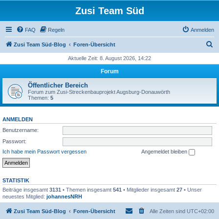
Zusi Team Süd
FAQ
Regeln
Anmelden
S
Zusi Team Süd-Blog
Foren-Übersicht
u
Aktuelle Zeit: 8. August 2026, 14:22
c
Forum
h
Öffentlicher Bereich
e
Forum zum Zusi-Streckenbauprojekt Augsburg-Donauwörth
Themen:
5
ANMELDEN
Benutzername:
Passwort:
Ich habe mein Passwort vergessen
Angemeldet bleiben
STATISTIK
Beiträge insgesamt
3131
• Themen insgesamt
541
• Mitglieder insgesamt
27
• Unser
neuestes Mitglied:
johannesNRH
Zusi Team Süd-Blog
Foren-Übersicht
Alle Zeiten sind
UTC+02:00