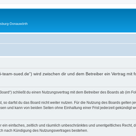
gsburg-Donauwörth
usi-team-sued.de“) wird zwischen dir und dem Betreiber ein Vertrag mi
Board“) schließt du einen Nutzungsvertrag mit dem Betreiber des Boards ab (im Fo
 so darfst du das Board nicht weiter nutzen. Für die Nutzung des Boards gelten jew
sen und kann von beiden Seiten ohne Einhaltung einer Frist jederzeit gekündigt w
ber ein einfaches, zeitlich und räumlich unbeschränktes und unentgeltliches Recht
auch nach Kündigung des Nutzungsvertrages bestehen.