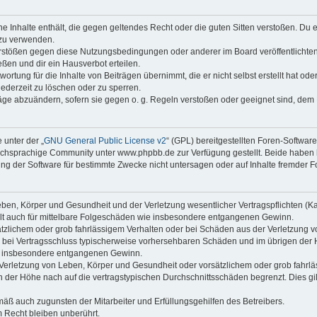
ine Inhalte enthält, die gegen geltendes Recht oder die guten Sitten verstoßen. Du 
 zu verwenden.
erstößen gegen diese Nutzungsbedingungen oder anderer im Board veröffentlichte
ßen und dir ein Hausverbot erteilen.
ortung für die Inhalte von Beiträgen übernimmt, die er nicht selbst erstellt hat od
jederzeit zu löschen oder zu sperren.
räge abzuändern, sofern sie gegen o. g. Regeln verstoßen oder geeignet sind, dem
 unter der „
GNU General Public License v2
“ (GPL) bereitgestellten Foren-Softwa
chsprachige Community unter www.phpbb.de zur Verfügung gestellt. Beide haben ke
g der Software für bestimmte Zwecke nicht untersagen oder auf Inhalte fremder F
ben, Körper und Gesundheit und der Verletzung wesentlicher Vertragspflichten (Kard
gilt auch für mittelbare Folgeschäden wie insbesondere entgangenen Gewinn.
ätzlichem oder grob fahrlässigem Verhalten oder bei Schäden aus der Verletzung 
 die bei Vertragsschluss typischerweise vorhersehbaren Schäden und im übrigen de
wie insbesondere entgangenen Gewinn.
erletzung von Leben, Körper und Gesundheit oder vorsätzlichem oder grob fahrläs
der Höhe nach auf die vertragstypischen Durchschnittsschäden begrenzt. Dies gi
mäß auch zugunsten der Mitarbeiter und Erfüllungsgehilfen des Betreibers.
 Recht bleiben unberührt.