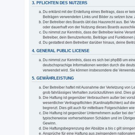
3. PFLICHTEN DES NUTZERS
Du erklärst mit der Erstellung eines Beitrags, dass er ke
Beiträgen verwendeten Links und Bilder zu setzen bzw.
Der Betreiber des Boards übt das Hausrecht aus. Bei V
oder dauerhaft von der Nutzung dieses Boards ausschlie
Du nimmst zur Kenntnis, dass der Betreiber keine Verantw
Betreiber, dein Benutzerkonto, Beiträge und Funktionen 
Du gestattest dem Betreiber darüber hinaus, deine Beit
4. GENERAL PUBLIC LICENSE
Du nimmst zur Kenntnis, dass es sich bei phpBB um eine
deutschsprachige Informationen werden durch die deuts
verwendet wird. Sie können insbesondere die Verwendun
5. GEWÄHRLEISTUNG
Der Betreiber haftet mit Ausnahme der Verletzung von Le
grob fahrlässiges Verhalten zurückzuführen sind. Dies 
Die Haftung ist gegenüber Verbrauchern außer bei vors
wesentlicher Vertragspflichten (Kardinalpflichten) auf
begrenzt. Dies gilt auch für mittelbare Folgeschäden 
Die Haftung ist gegenüber Unternehmern außer bei der V
typischerweise vorhersehbaren Schäden und im Übrigen 
Gewinn.
Die Haftungsbegrenzung der Absätze a bis c gilt sinnge
Ansprüche für eine Haftung aus zwingendem nationalem