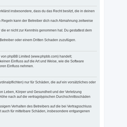
erklärst insbesondere, dass du das Recht besitzt, die in deinen
n Regeln kann der Betreiber dich nach Abmahnung zeitweise
er die er nicht zur Kenntnis genommen hat. Du gestattest dem
 Betreiber oder einem Dritten Schaden zuzufügen.
re von phpBB Limited (www.phpbb.com) handelt;
inen Einfluss auf die Art und Weise, wie die Software
oren Einfluss nehmen.
inalpflichten) nur für Schäden, die auf ein vorsätzliches oder
von Leben, Körper und Gesundheit und der Verletzung
r Höhe nach auf die vertragstypischen Durchschnittsschäden
sigem Verhalten des Betreibers auf die bei Vertragsschluss
lt auch für mittelbare Schäden, insbesondere entgangenen