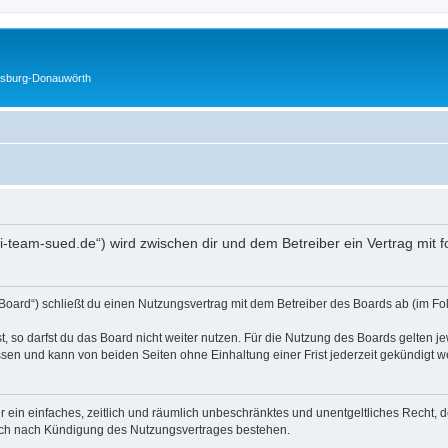
gsburg-Donauwörth
usi-team-sued.de“) wird zwischen dir und dem Betreiber ein Vertrag mi
Board“) schließt du einen Nutzungsvertrag mit dem Betreiber des Boards ab (im Fo
 so darfst du das Board nicht weiter nutzen. Für die Nutzung des Boards gelten jew
sen und kann von beiden Seiten ohne Einhaltung einer Frist jederzeit gekündigt w
ber ein einfaches, zeitlich und räumlich unbeschränktes und unentgeltliches Recht
auch nach Kündigung des Nutzungsvertrages bestehen.