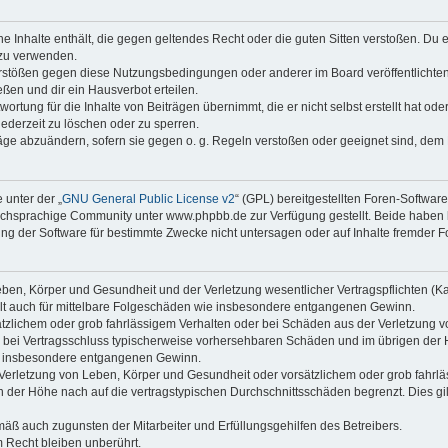
ine Inhalte enthält, die gegen geltendes Recht oder die guten Sitten verstoßen. Du 
 zu verwenden.
erstößen gegen diese Nutzungsbedingungen oder anderer im Board veröffentlichte
ßen und dir ein Hausverbot erteilen.
ortung für die Inhalte von Beiträgen übernimmt, die er nicht selbst erstellt hat od
jederzeit zu löschen oder zu sperren.
räge abzuändern, sofern sie gegen o. g. Regeln verstoßen oder geeignet sind, dem
 unter der „
GNU General Public License v2
“ (GPL) bereitgestellten Foren-Softwa
chsprachige Community unter www.phpbb.de zur Verfügung gestellt. Beide haben ke
g der Software für bestimmte Zwecke nicht untersagen oder auf Inhalte fremder F
ben, Körper und Gesundheit und der Verletzung wesentlicher Vertragspflichten (Kard
gilt auch für mittelbare Folgeschäden wie insbesondere entgangenen Gewinn.
ätzlichem oder grob fahrlässigem Verhalten oder bei Schäden aus der Verletzung 
 die bei Vertragsschluss typischerweise vorhersehbaren Schäden und im übrigen de
wie insbesondere entgangenen Gewinn.
erletzung von Leben, Körper und Gesundheit oder vorsätzlichem oder grob fahrläs
der Höhe nach auf die vertragstypischen Durchschnittsschäden begrenzt. Dies gi
mäß auch zugunsten der Mitarbeiter und Erfüllungsgehilfen des Betreibers.
 Recht bleiben unberührt.