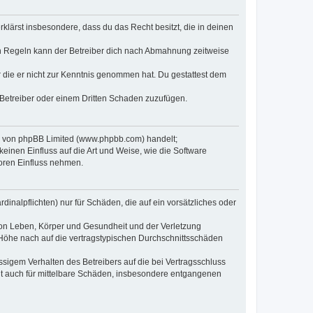
erklärst insbesondere, dass du das Recht besitzt, die in deinen
n Regeln kann der Betreiber dich nach Abmahnung zeitweise
er die er nicht zur Kenntnis genommen hat. Du gestattest dem
 Betreiber oder einem Dritten Schaden zuzufügen.
re von phpBB Limited (www.phpbb.com) handelt;
inen Einfluss auf die Art und Weise, wie die Software
oren Einfluss nehmen.
inalpflichten) nur für Schäden, die auf ein vorsätzliches oder
von Leben, Körper und Gesundheit und der Verletzung
r Höhe nach auf die vertragstypischen Durchschnittsschäden
sigem Verhalten des Betreibers auf die bei Vertragsschluss
lt auch für mittelbare Schäden, insbesondere entgangenen