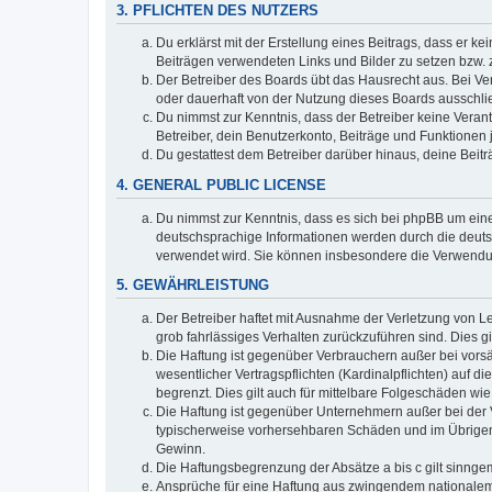
3. PFLICHTEN DES NUTZERS
Du erklärst mit der Erstellung eines Beitrags, dass er ke
Beiträgen verwendeten Links und Bilder zu setzen bzw.
Der Betreiber des Boards übt das Hausrecht aus. Bei V
oder dauerhaft von der Nutzung dieses Boards ausschlie
Du nimmst zur Kenntnis, dass der Betreiber keine Verantw
Betreiber, dein Benutzerkonto, Beiträge und Funktionen 
Du gestattest dem Betreiber darüber hinaus, deine Beit
4. GENERAL PUBLIC LICENSE
Du nimmst zur Kenntnis, dass es sich bei phpBB um eine
deutschsprachige Informationen werden durch die deuts
verwendet wird. Sie können insbesondere die Verwendun
5. GEWÄHRLEISTUNG
Der Betreiber haftet mit Ausnahme der Verletzung von Le
grob fahrlässiges Verhalten zurückzuführen sind. Dies 
Die Haftung ist gegenüber Verbrauchern außer bei vors
wesentlicher Vertragspflichten (Kardinalpflichten) auf
begrenzt. Dies gilt auch für mittelbare Folgeschäden 
Die Haftung ist gegenüber Unternehmern außer bei der V
typischerweise vorhersehbaren Schäden und im Übrigen 
Gewinn.
Die Haftungsbegrenzung der Absätze a bis c gilt sinnge
Ansprüche für eine Haftung aus zwingendem nationalem