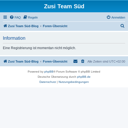
Zusi Team Süd
FAQ
Regeln
Anmelden
S
Zusi Team Süd-Blog
Foren-Übersicht
u
Information
c
h
Eine Registrierung ist momentan nicht möglich.
e
Zusi Team Süd-Blog
Foren-Übersicht
Alle Zeiten sind
UTC+02:00
Powered by
phpBB
® Forum Software © phpBB Limited
Deutsche Übersetzung durch
phpBB.de
Datenschutz
|
Nutzungsbedingungen