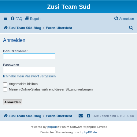
Zusi Team Süd
FAQ
Regeln
Anmelden
S
Zusi Team Süd-Blog
Foren-Übersicht
u
Anmelden
c
h
Benutzername:
e
Passwort:
Ich habe mein Passwort vergessen
Angemeldet bleiben
Meinen Online-Status während dieser Sitzung verbergen
Zusi Team Süd-Blog
Foren-Übersicht
Alle Zeiten sind
UTC+02:00
Powered by
phpBB
® Forum Software © phpBB Limited
Deutsche Übersetzung durch
phpBB.de