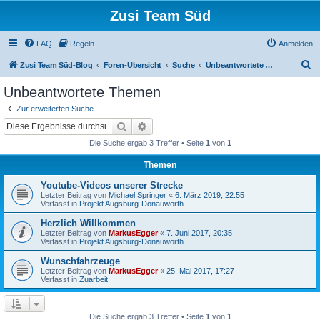
Zusi Team Süd
FAQ
Regeln
Anmelden
S
Zusi Team Süd-Blog
Foren-Übersicht
Suche
Unbeantwortete Themen
u
Unbeantwortete Themen
c
Zur erweiterten Suche
h
Suche
Erweiterte Suche
e
Die Suche ergab 3 Treffer • Seite
1
von
1
Themen
Youtube-Videos unserer Strecke
Letzter Beitrag von
Michael Springer
«
6. März 2019, 22:55
Verfasst in
Projekt Augsburg-Donauwörth
Herzlich Willkommen
Letzter Beitrag von
MarkusEgger
«
7. Juni 2017, 20:35
Verfasst in
Projekt Augsburg-Donauwörth
Wunschfahrzeuge
Letzter Beitrag von
MarkusEgger
«
25. Mai 2017, 17:27
Verfasst in
Zuarbeit
Die Suche ergab 3 Treffer • Seite
1
von
1