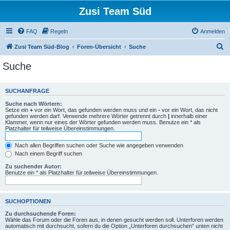
Zusi Team Süd
FAQ
Regeln
Anmelden
S
Zusi Team Süd-Blog
Foren-Übersicht
Suche
u
Suche
c
h
SUCHANFRAGE
e
Suche nach Wörtern:
Setze ein
+
vor ein Wort, das gefunden werden muss und ein
-
vor ein Wort, das nicht
gefunden werden darf. Verwende mehrere Wörter getrennt durch
|
innerhalb einer
Klammer, wenn nur eines der Wörter gefunden werden muss. Benutze ein * als
Platzhalter für teilweise Übereinstimmungen.
Nach allen Begriffen suchen oder Suche wie angegeben verwenden
Nach einem Begriff suchen
Zu suchender Autor:
Benutze ein * als Platzhalter für teilweise Übereinstimmungen.
SUCHOPTIONEN
Zu durchsuchende Foren:
Wähle das Forum oder die Foren aus, in denen gesucht werden soll. Unterforen werden
automatisch mit durchsucht, sofern du die Option „Unterforen durchsuchen“ unten nicht