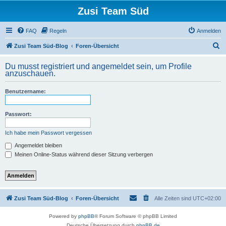
Zusi Team Süd
FAQ
Regeln
Anmelden
S
Zusi Team Süd-Blog
Foren-Übersicht
u
Du musst registriert und angemeldet sein, um Profile
c
anzuschauen.
h
Benutzername:
e
Passwort:
Ich habe mein Passwort vergessen
Angemeldet bleiben
Meinen Online-Status während dieser Sitzung verbergen
Zusi Team Süd-Blog
Foren-Übersicht
Alle Zeiten sind
UTC+02:00
Powered by
phpBB
® Forum Software © phpBB Limited
Deutsche Übersetzung durch
phpBB.de