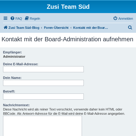
Zusi Team Süd
FAQ
Regeln
Anmelden
S
Zusi Team Süd-Blog
Foren-Übersicht
Kontakt mit der Board-Administration aufnehmen
u
Kontakt mit der Board-Administration aufnehmen
c
h
Empfänger:
Administrator
e
Deine E-Mail-Adresse:
Dein Name:
Betreff:
Nachrichtentext:
Diese Nachricht wird als reiner Text verschickt, verwende daher kein HTML oder
BBCode. Als Antwort-Adresse für die E-Mail wird deine E-Mail-Adresse angegeben.