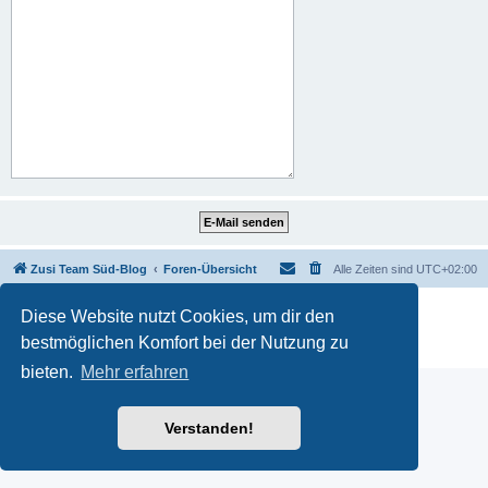
Zusi Team Süd-Blog
Foren-Übersicht
Alle Zeiten sind
UTC+02:00
Powered by
phpBB
® Forum Software © phpBB Limited
Diese Website nutzt Cookies, um dir den
Deutsche Übersetzung durch
phpBB.de
bestmöglichen Komfort bei der Nutzung zu
Datenschutz
|
Nutzungsbedingungen
bieten.
Mehr erfahren
Verstanden!