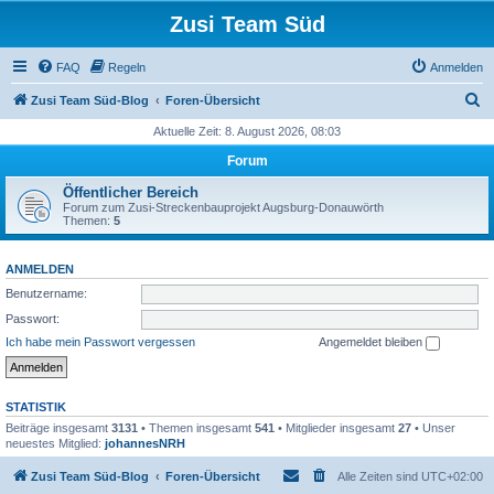
Zusi Team Süd
FAQ
Regeln
Anmelden
S
Zusi Team Süd-Blog
Foren-Übersicht
u
Aktuelle Zeit: 8. August 2026, 08:03
c
Forum
h
Öffentlicher Bereich
e
Forum zum Zusi-Streckenbauprojekt Augsburg-Donauwörth
Themen:
5
ANMELDEN
Benutzername:
Passwort:
Ich habe mein Passwort vergessen
Angemeldet bleiben
STATISTIK
Beiträge insgesamt
3131
• Themen insgesamt
541
• Mitglieder insgesamt
27
• Unser
neuestes Mitglied:
johannesNRH
Zusi Team Süd-Blog
Foren-Übersicht
Alle Zeiten sind
UTC+02:00