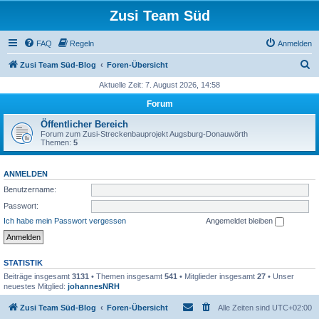
Zusi Team Süd
FAQ
Regeln
Anmelden
S
Zusi Team Süd-Blog
Foren-Übersicht
u
Aktuelle Zeit: 7. August 2026, 14:58
c
Forum
h
Öffentlicher Bereich
e
Forum zum Zusi-Streckenbauprojekt Augsburg-Donauwörth
Themen:
5
ANMELDEN
Benutzername:
Passwort:
Ich habe mein Passwort vergessen
Angemeldet bleiben
STATISTIK
Beiträge insgesamt
3131
• Themen insgesamt
541
• Mitglieder insgesamt
27
• Unser
neuestes Mitglied:
johannesNRH
Zusi Team Süd-Blog
Foren-Übersicht
Alle Zeiten sind
UTC+02:00